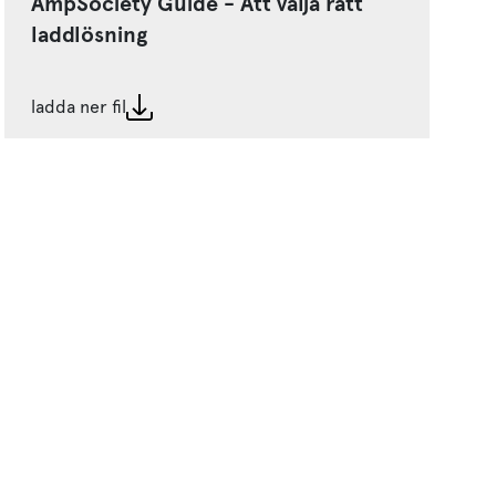
AmpSociety Guide - Att välja rätt
laddlösning
ladda ner fil