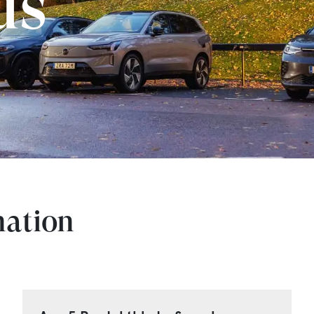
ds
ation