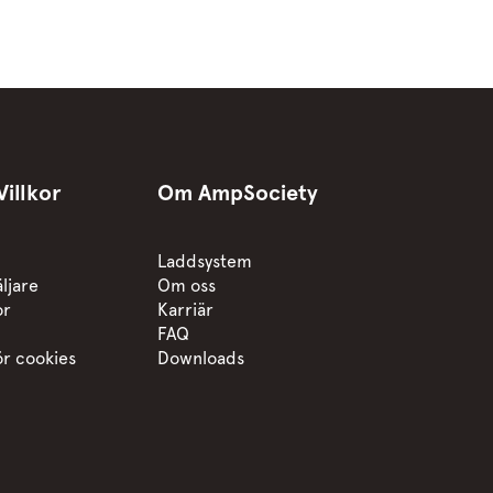
illkor
Om AmpSociety
Laddsystem
äljare
Om oss
or
Karriär
FAQ
för cookies
Downloads