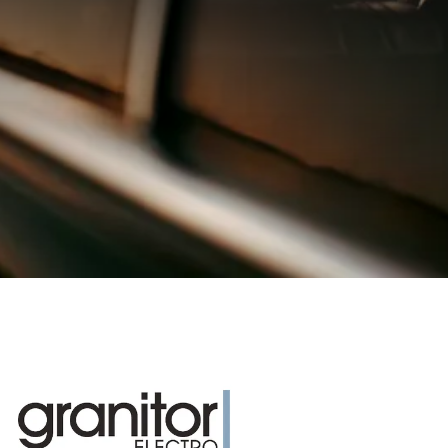
AmpPortal
Sve
Eng
Deu
Dan
Fra