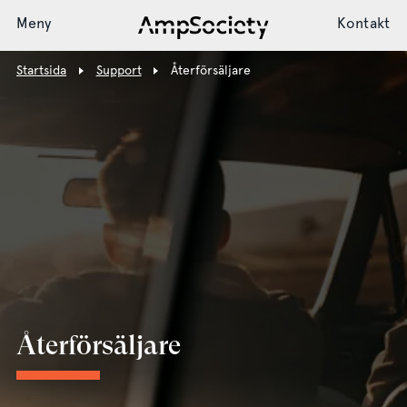
Meny
Kontakt
Startsida
Support
Återförsäljare
Laddsystem
Installation
Support
Nyheter
Återförsäljare
Society