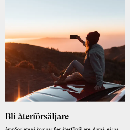
Bli återförsäljare
AmpSociety välkomnar fler återförsäljare. Anmäl gärna