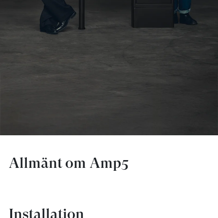
AmpPortal
Sve
Eng
Deu
Dan
Fra
Allmänt om Amp5
Installation