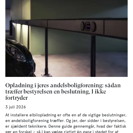
Dan
Sve
Eng
Deu
Fra
Opladning i jeres andelsboligforening: sådan
træffer bestyrelsen en beslutning, I ikke
fortryder
3 juli 2026
At installere elbilopladning er ofte en af de vigtige beslutninger,
en andelsboligforening træffer. Og jer, der sidder i bestyrelsen,
er sjældent teknikere. Denne guide gennemgår, hvad der faktisk
gør en forskel – så I kan vælge rigtigt én gang i stedet for at