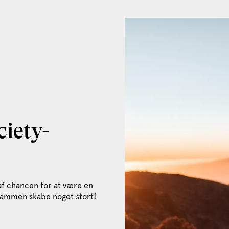
ciety-
 af chancen for at være en
s sammen skabe noget stort!