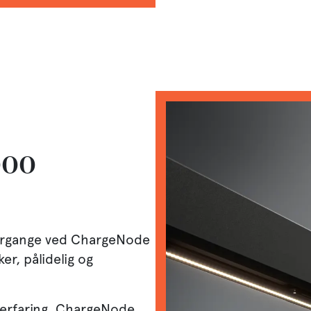
000
vorgange ved ChargeNode
ker, pålidelig og
 erfaring, ChargeNode