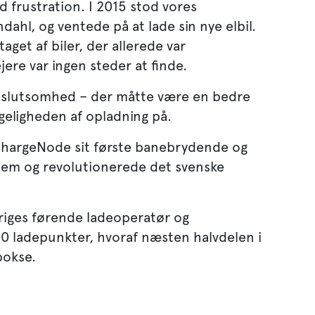
 frustration. I 2015 stod vores
dahl, og ventede på at lade sin nye elbil.
get af biler, der allerede var
ere var ingen steder at finde.
eslutsomhed – der måtte være en bedre
geligheden af opladning på.
ChargeNode sit første banebrydende og
em og revolutionerede det svenske
riges førende ladeoperatør og
0 ladepunkter, hvoraf næsten halvdelen i
bokse.