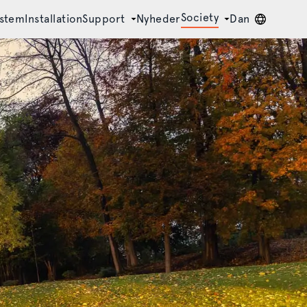
Society
ystem
Installation
Support
Nyheder
Dan