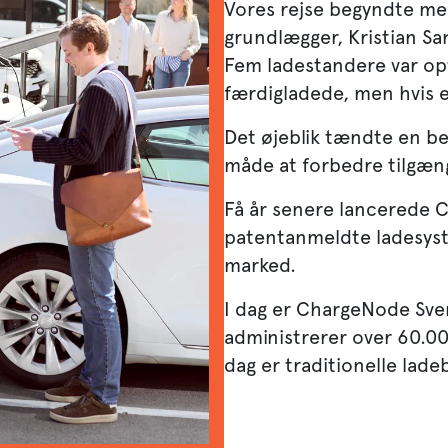
Vores rejse begyndte med
grundlægger, Kristian San
Fem ladestandere var opta
færdigladede, men hvis ej
Det øjeblik tændte en b
måde at forbedre tilgæn
Få år senere lancerede 
patentanmeldte ladesyst
marked.
I dag er ChargeNode Sve
administrerer over 60.00
dag er traditionelle lade