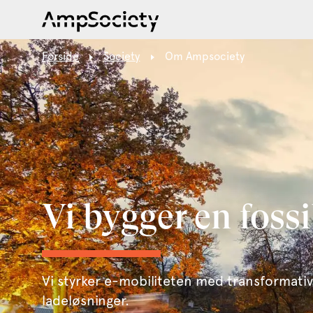
Forside
Society
Om Ampsociety
Vi bygger en fossi
Vi styrker e-mobiliteten med transformativ
ladeløsninger.