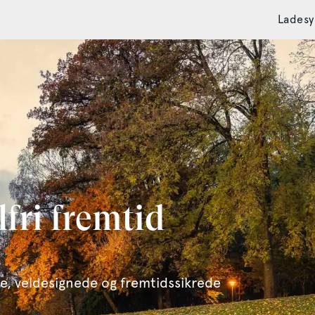
Lades
lfri fremtid
e, veldesignede og fremtidssikrede