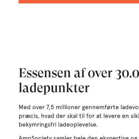
Essensen af over 30.
ladepunkter
Med over 7,5 millioner gennemførte lade
præcis, hvad der skal til for at levere en sik
bekymringsfri ladeoplevelse.
AmpSociety samler hele den ekspertise og