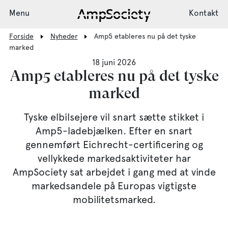
Menu
Kontakt
Forside
Nyheder
Amp5 etableres nu på det tyske
marked
18 juni 2026
Ladesystem
Amp5 etableres nu på det tyske
marked
Installation
Tyske elbilsejere vil snart sætte stikket i
Amp5-ladebjælken. Efter en snart
gennemført Eichrecht-certificering og
Support
vellykkede markedsaktiviteter har
AmpSociety sat arbejdet i gang med at vinde
markedsandele på Europas vigtigste
Nyheder
mobilitetsmarked.
Society