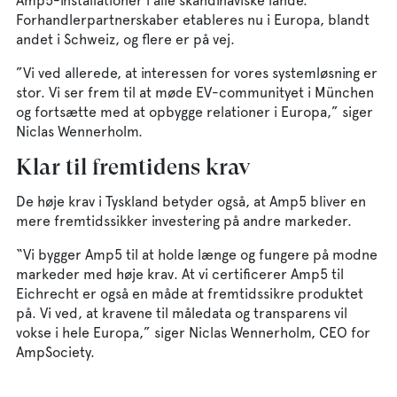
Amp5-installationer i alle skandinaviske lande.
Forhandlerpartnerskaber etableres nu i Europa, blandt
andet i Schweiz, og flere er på vej.
”Vi ved allerede, at interessen for vores systemløsning er
stor. Vi ser frem til at møde EV-communityet i München
og fortsætte med at opbygge relationer i Europa,” siger
Niclas Wennerholm.
Klar til fremtidens krav
De høje krav i Tyskland betyder også, at Amp5 bliver en
mere fremtidssikker investering på andre markeder.
“Vi bygger Amp5 til at holde længe og fungere på modne
markeder med høje krav. At vi certificerer Amp5 til
Eichrecht er også en måde at fremtidssikre produktet
på. Vi ved, at kravene til måledata og transparens vil
vokse i hele Europa,” siger Niclas Wennerholm, CEO for
AmpSociety.