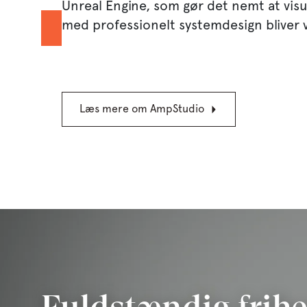
47.05%
Unreal Engine, som gør det nemt at vis
/
Unmute
med professionelt systemdesign bliver vej
Læs mere om AmpStudio