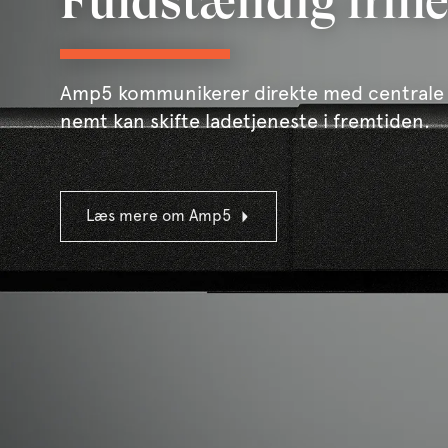
Fuldstændig fri
Amp5 kommunikerer direkte med centrale l
nemt kan skifte ladetjeneste i fremtiden.
Læs mere om Amp5