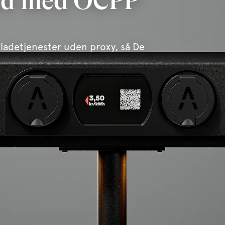
hed med OCPP
adetjenester uden proxy, så De