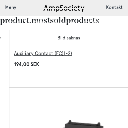
Meny
Kontakt
product.mostsoldproducts
Startsida
Artiklar
Reservdelar
Spare Screw Set
Bild saknas
Laddsystem
Auxiliary Contact (FC)1-2)
Installation
194,00 SEK
Support
Nyheter
Society