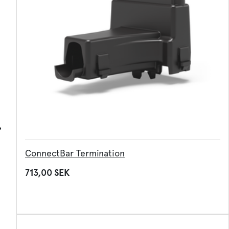
AmpPortal
Sve
Eng
Deu
Dan
Fra
ConnectBar Termination
713,00 SEK