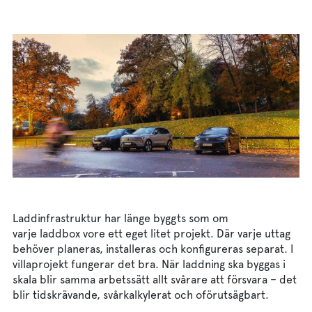
AmpPortal
Sve
Eng
Deu
Dan
Fra
Laddinfrastruktur har länge byggts som om
varje laddbox vore ett eget litet projekt. Där varje uttag
behöver planeras, installeras och konfigureras separat. I
villaprojekt fungerar det bra. När laddning ska byggas i
skala blir samma arbetssätt allt svårare att försvara – det
blir tidskrävande, svårkalkylerat och oförutsägbart.