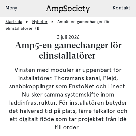
Meny
Kontakt
Startsida
Nyheter
Amp5: en gamechanger för
elinstallatörer (1)
3 juli 2026
Laddsystem
Amp5-en gamechanger för
elinstallatörer
Installation
Vinsten med moduler är uppenbart för
installatörer. Thorsmans kanal, Plejd,
snabbkopplingar som EnstoNet och Linect.
Support
Nu sker samma systemskifte inom
laddinfrastruktur. För installatören betyder
det halverad tid på plats, färre felkällor och
Nyheter
ett digitalt flöde som tar projektet från idé
till order.
Society