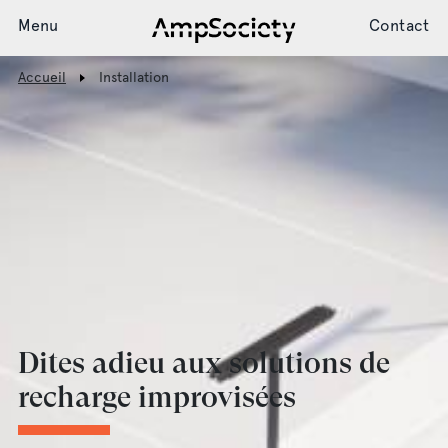
Menu
Contact
Accueil
Installation
Système de recharge
Installation
Assistance
Dites adieu aux solutions de
Actualités
recharge improvisées
Society