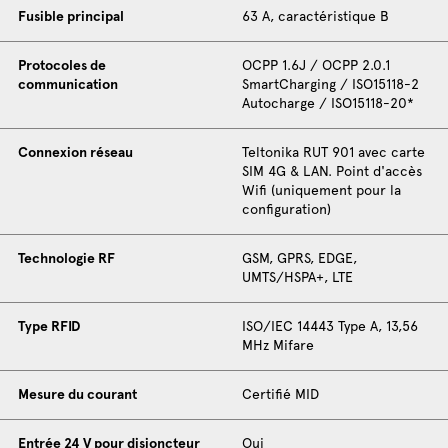
Fusible principal
63 A, caractéristique B
Protocoles de
OCPP 1.6J / OCPP 2.0.1
communication
SmartCharging / ISO15118-2
Autocharge / ISO15118-20*
Connexion réseau
Teltonika RUT 901 avec carte
SIM 4G & LAN. Point d'accès
Wifi (uniquement pour la
configuration)
Technologie RF
GSM, GPRS, EDGE,
UMTS/HSPA+, LTE
Type RFID
ISO/IEC 14443 Type A, 13,56
MHz Mifare
Mesure du courant
Certifié MID
Entrée 24 V pour disjoncteur
Oui